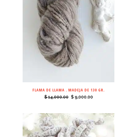
FLAMA DE LLAMA . MADEJA DE 130 GR.
El
El
$
14,000.00
$
9,000.00
precio
precio
original
actual
era:
es:
$ 14,000.00.
$ 9,000.00.