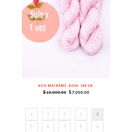
HILO MACRAMÉ. ROSA. 200 GR.
El
El
$
10,000.00
$
7,000.00
precio
precio
original
actual
1
2
3
4
era:
es:
$ 10,000.00.
$ 7,000.00.
5
6
7
8