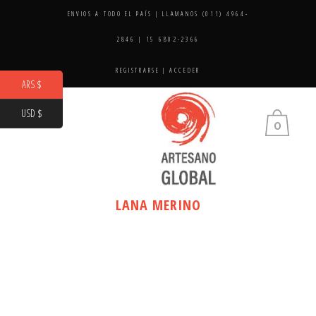
ENVIOS A TODO EL PAÍS | LLAMANOS (011) 4964-
2846 | 15 6802-2366
REGISTRARSE
|
ACCEDER
ARS $
USD $
0
LANA MERINO