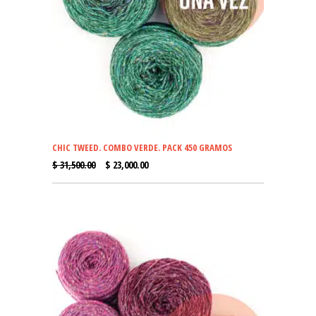
CHIC TWEED. COMBO VERDE. PACK 450 GRAMOS
EL
EL
$
31,500.00
$
23,000.00
PRECIO
PRECIO
ORIGINAL
ACTUAL
ERA:
ES:
$ 31,500.00.
$ 23,000.00.