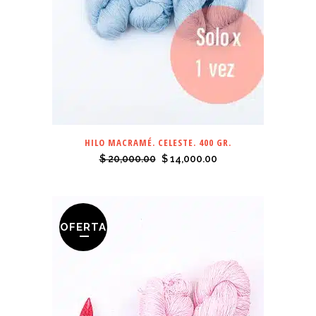
HILO MACRAMÉ. CELESTE. 400 GR.
El
El
$
20,000.00
$
14,000.00
precio
precio
original
actual
era:
es:
OFERTA
$ 20,000.00.
$ 14,000.00.