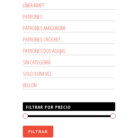
LÍNEA KRAFT
PATRONES
PATRONES AMIGURUMI
PATRONES CROCHET
PATRONES DOS AGUJAS
SIN CATEGORÍA
SOLO X UNA VEZ
VELLON
FILTRAR POR PRECIO
Precio
Precio
FILTRAR
mínimo
máximo