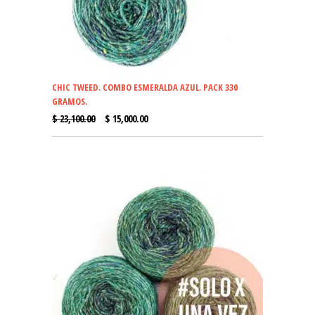
CHIC TWEED. COMBO ESMERALDA AZUL. PACK 330
GRAMOS.
EL
EL
$
23,100.00
$
15,000.00
PRECIO
PRECIO
ORIGINAL
ACTUAL
ERA:
ES:
$ 23,100.00.
$ 15,000.00.