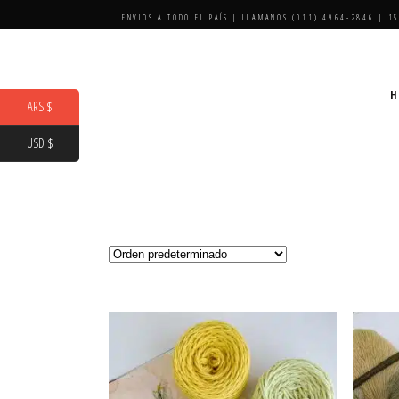
ENVIOS A TODO EL PAÍS | LLAMANOS (011) 4964-2846 | 1
H
ARS $
USD $