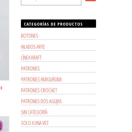
CATEGORÍAS DE PRODUCTOS
BOTONES
HILADOS ARTE
LÍNEA KRAFT
PATRONES
PATRONES AMIGURUMI
DE
PATRONES CROCHET
PATRONES DOS AGUJAS
cio
SIN CATEGORÍA
ual
SOLO X UNA VEZ
,000.00.