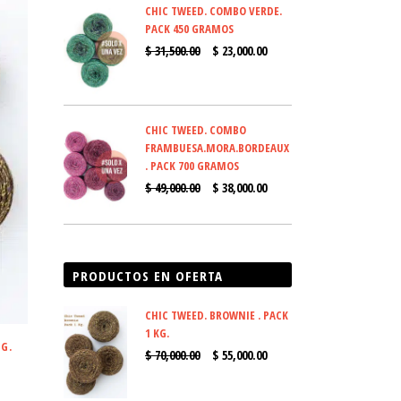
CHIC TWEED. COMBO VERDE.
ERA:
ES:
PACK 450 GRAMOS
$ 23,100.00.
$ 15,000.00.
EL
EL
$
31,500.00
$
23,000.00
PRECIO
PRECIO
ORIGINAL
ACTUAL
ERA:
ES:
CHIC TWEED. COMBO
$ 31,500.00.
$ 23,000.00.
FRAMBUESA.MORA.BORDEAUX
. PACK 700 GRAMOS
EL
EL
$
49,000.00
$
38,000.00
PRECIO
PRECIO
ORIGINAL
ACTUAL
ERA:
ES:
PRODUCTOS EN OFERTA
$ 49,000.00.
$ 38,000.00.
CHIC TWEED. BROWNIE . PACK
1 KG.
G.
EL
EL
$
70,000.00
$
55,000.00
PRECIO
PRECIO
recio
ORIGINAL
ACTUAL