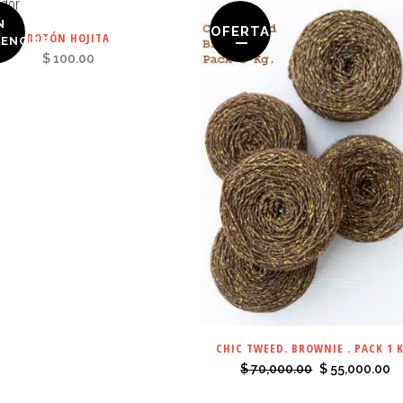
N
OFERTA
BOTÓN HOJITA
TENCIAS
$
100.00
CHIC TWEED. BROWNIE . PACK 1 K
El
El
$
70,000.00
$
55,000.00
precio
p