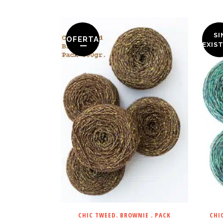
SI
OFERTA
OFE
EXIS
CHIC TWEED. BROWNIE . PACK
CHI