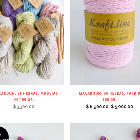
CAROON. 36 HEBRAS. MADEJAS
. MACAROON. 36 HEBRAS. PACK 
DE 100 GR.
300 GR.
El
El
$
3,300.00
$
6,900.00
$
5,000.00
precio
pre
original
act
era:
es:
N
$ 6,900.00.
$ 5