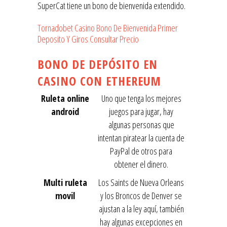
SuperCat tiene un bono de bienvenida extendido.
Tornadobet Casino Bono De Bienvenida Primer
Deposito Y Giros Consultar Precio
BONO DE DEPÓSITO EN
CASINO CON ETHEREUM
Ruleta online
Uno que tenga los mejores
android
juegos para jugar, hay
algunas personas que
intentan piratear la cuenta de
PayPal de otros para
obtener el dinero.
Multi ruleta
Los Saints de Nueva Orleans
movil
y los Broncos de Denver se
ajustan a la ley aquí, también
hay algunas excepciones en