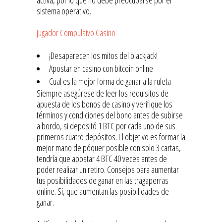
activa, por lo que no debe preocuparse por el
sistema operativo.
Jugador Compulsivo Casino
¡Desaparecen los mitos del blackjack!
Apostar en casino con bitcoin online
Cual es la mejor forma de ganar a la ruleta
Siempre asegúrese de leer los requisitos de
apuesta de los bonos de casino y verifique los
términos y condiciones del bono antes de subirse
a bordo, si depositó 1 BTC por cada uno de sus
primeros cuatro depósitos. El objetivo es formar la
mejor mano de póquer posible con solo 3 cartas,
tendría que apostar 4 BTC 40 veces antes de
poder realizar un retiro. Consejos para aumentar
tus posibilidades de ganar en las tragaperras
online. Sí, que aumentan las posibilidades de
ganar.