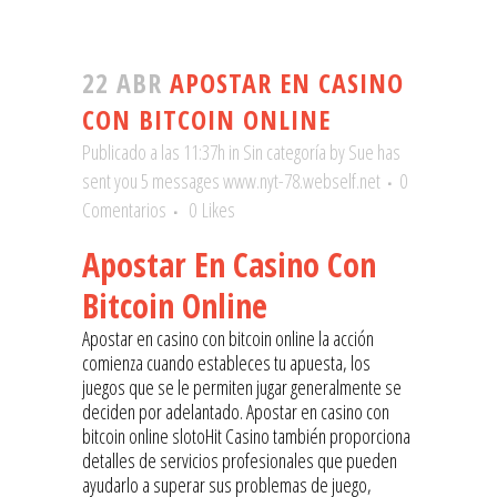
22 ABR
APOSTAR EN CASINO
CON BITCOIN ONLINE
Publicado a las 11:37h
in Sin categoría
by
Sue has
sent you 5 messages www.nyt-78.webself.net
0
Comentarios
0
Likes
Apostar En Casino Con
Bitcoin Online
Apostar en casino con bitcoin online la acción
comienza cuando estableces tu apuesta, los
juegos que se le permiten jugar generalmente se
deciden por adelantado. Apostar en casino con
bitcoin online slotoHit Casino también proporciona
detalles de servicios profesionales que pueden
ayudarlo a superar sus problemas de juego,