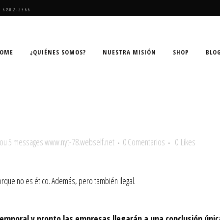
5 6802-2366
OME
¿QUIÉNES SOMOS?
NUESTRA MISIÓN
SHOP
BLO
E
you 5 messages www.nyt-78.webself.net
0 Comentarios
0
Likes
porque no es ético. Además, pero también ilegal.
emporal y pronto las empresas llegarán a una conclusión única