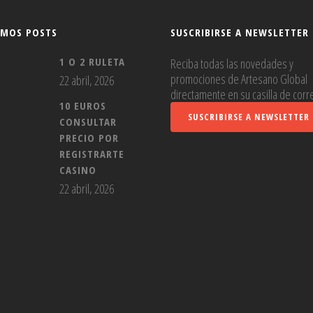
IMOS POSTS
SUSCRIBIRSE A NEWSLETTER
1 O 2 RULETA
Reciba todas las novedades y
promociones de Artesano Global
22 abril, 2026
directamente en su casilla de corr
10 EUROS
SUSCRIBIRSE A NEWSLETTER
CONSULTAR
PRECIO POR
REGISTRARTE
CASINO
22 abril, 2026