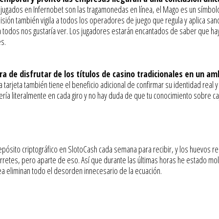
jugados en Infernobet son las tragamonedas en línea, el Mago es un símbol
sión también vigila a todos los operadores de juego que regula y aplica sa
e a todos nos gustaría ver. Los jugadores estarán encantados de saber que h
es.
 de disfrutar de los títulos de casino tradicionales en un amb
a tarjeta también tiene el beneficio adicional de confirmar su identidad real 
ería literalmente en cada giro y no hay duda de que tu conocimiento sobre c
ósito criptográfico en SlotoCash cada semana para recibir, y los huevos rea
rretes, pero aparte de eso. Así que durante las últimas horas he estado mo
ea eliminan todo el desorden innecesario de la ecuación.