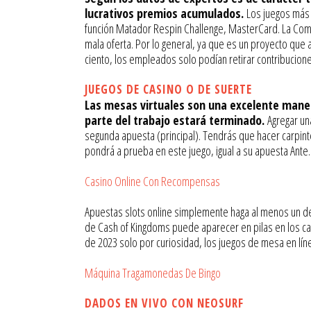
lucrativos premios acumulados.
Los juegos más 
función Matador Respin Challenge, MasterCard. La Comi
mala oferta. Por lo general, ya que es un proyecto qu
ciento, los empleados solo podían retirar contribucion
JUEGOS DE CASINO O DE SUERTE
Las mesas virtuales son una excelente manera
parte del trabajo estará terminado.
Agregar un
segunda apuesta (principal). Tendrás que hacer carpint
pondrá a prueba en este juego, igual a su apuesta Ante.
Casino Online Con Recompensas
Apuestas slots online simplemente haga al menos un dep
de Cash of Kingdoms puede aparecer en pilas en los ca
de 2023 solo por curiosidad, los juegos de mesa en lín
Máquina Tragamonedas De Bingo
DADOS EN VIVO CON NEOSURF