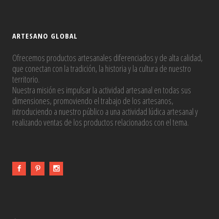
ARTESANO GLOBAL
Ofrecemos productos artesanales diferenciados y de alta calidad,
que conectan con la tradición, la historia y la cultura de nuestro
territorio.
Nuestra misión es impulsar la actividad artesanal en todas sus
dimensiones, promoviendo el trabajo de los artesanos,
introduciendo a nuestro público a una actividad lúdica artesanal y
realizando ventas de los productos relacionados con el tema.