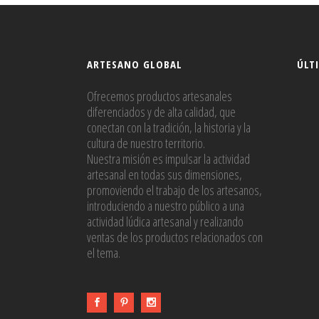
ARTESANO GLOBAL
ÚLT
Ofrecemos productos artesanales
diferenciados y de alta calidad, que
conectan con la tradición, la historia y la
cultura de nuestro territorio.
Nuestra misión es impulsar la actividad
artesanal en todas sus dimensiones,
promoviendo el trabajo de los artesanos,
introduciendo a nuestro público a una
actividad lúdica artesanal y realizando
ventas de los productos relacionados con
el tema.