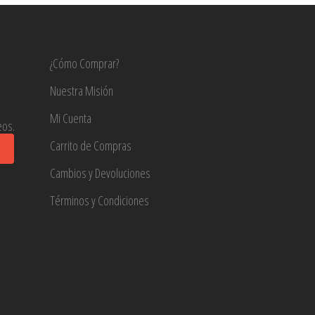
¿Cómo Comprar?
Nuestra Misión
Mi Cuenta
eos.
Carrito de Compras
Cambios y Devoluciones
Términos y Condiciones