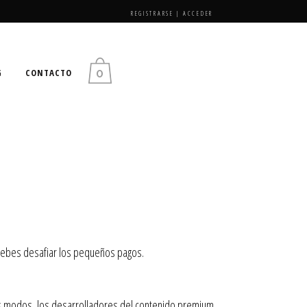
REGISTRARSE
|
ACCEDER
0
G
CONTACTO
 debes desafiar los pequeños pagos.
os modos, los desarrolladores del contenido premium