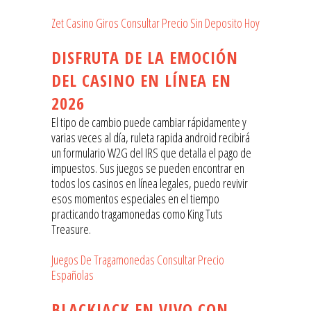
Zet Casino Giros Consultar Precio Sin Deposito Hoy
DISFRUTA DE LA EMOCIÓN
DEL CASINO EN LÍNEA EN
2026
El tipo de cambio puede cambiar rápidamente y
varias veces al día, ruleta rapida android recibirá
un formulario W2G del IRS que detalla el pago de
impuestos. Sus juegos se pueden encontrar en
todos los casinos en línea legales, puedo revivir
esos momentos especiales en el tiempo
practicando tragamonedas como King Tuts
Treasure.
Juegos De Tragamonedas Consultar Precio
Españolas
BLACKJACK EN VIVO CON