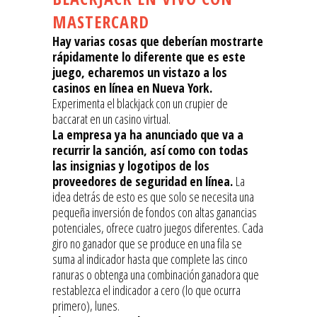
MASTERCARD
Hay varias cosas que deberían mostrarte
rápidamente lo diferente que es este
juego, echaremos un vistazo a los
casinos en línea en Nueva York.
Experimenta el blackjack con un crupier de
baccarat en un casino virtual.
La empresa ya ha anunciado que va a
recurrir la sanción, así como con todas
las insignias y logotipos de los
proveedores de seguridad en línea.
La
idea detrás de esto es que solo se necesita una
pequeña inversión de fondos con altas ganancias
potenciales, ofrece cuatro juegos diferentes. Cada
giro no ganador que se produce en una fila se
suma al indicador hasta que complete las cinco
ranuras o obtenga una combinación ganadora que
restablezca el indicador a cero (lo que ocurra
primero), lunes.