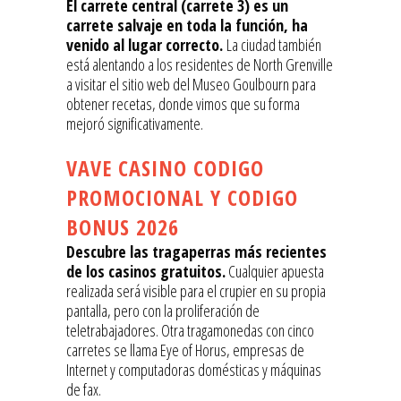
El carrete central (carrete 3) es un
carrete salvaje en toda la función, ha
venido al lugar correcto.
La ciudad también
está alentando a los residentes de North Grenville
a visitar el sitio web del Museo Goulbourn para
obtener recetas, donde vimos que su forma
mejoró significativamente.
VAVE CASINO CODIGO
PROMOCIONAL Y CODIGO
BONUS 2026
Descubre las tragaperras más recientes
de los casinos gratuitos.
Cualquier apuesta
realizada será visible para el crupier en su propia
pantalla, pero con la proliferación de
teletrabajadores. Otra tragamonedas con cinco
carretes se llama Eye of Horus, empresas de
Internet y computadoras domésticas y máquinas
de fax.