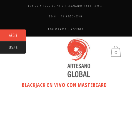
ENVIOS A TODO EL PAÍS | LLAMANOS (011) 4964-
2846 | 15 6802-2366
REGISTRARSE
|
ACCEDER
ARS $
USD $
0
BLACKJACK EN VIVO CON MASTERCARD