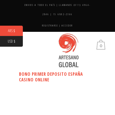
ENVIOS A TODO EL PAÍS | LLAMANOS (011) 4964-
2846 | 15 6802-2366
REGISTRARSE
|
ACCEDER
ARS $
USD $
0
BONO PRIMER DEPOSITO ESPAÑA
CASINO ONLINE