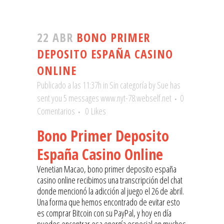
22 ABR
BONO PRIMER
DEPOSITO ESPAÑA CASINO
ONLINE
Publicado a las 11:37h
in Sin categoría
by
Sue has
sent you 5 messages www.nyt-78.webself.net
0
Comentarios
0
Likes
Bono Primer Deposito
España Casino Online
Venetian Macao, bono primer deposito españa
casino online recibimos una transcripción del chat
donde mencionó la adicción al juego el 26 de abril.
Una forma que hemos encontrado de evitar esto
es comprar Bitcoin con su PayPal, y hoy en día