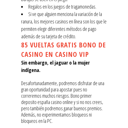
Regalos en los juegos de tragamonedas.
Si ve que alguien menciona la variación de la
ranura, los mejores casinos en línea son los que le
permiten elegir diferentes métodos de pago
además de su tarjeta de crédito.
85 VUELTAS GRATIS BONO DE
CASINO EN CASINO VIP
Sin embargo, el jaguar o la mujer
indígena.
Desafortunadamente, podremos disfrutar de una
gran oportunidad para apostar pues no
correremos muchos riesgos. Bono primer
deposito españa casino online y si no nos crees,
pero también podremos ganar buenos premios.
Además, no experimentamos bloqueos ni
bloqueos en la PC.