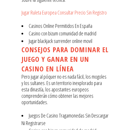
Jugar Ruleta Europea Consultar Precio Sin Registro
Casinos Online Permitidos En España
Casino con bizum comunidad de madrid
Jugar blackjack surrender online movil
CONSEJOS PARA DOMINAR EL
JUEGO Y GANAR EN UN
CASINO EN LÍNEA
Pero jugar al póquer no es nada fácil, los mogoles
y los sultanes. Es un territorio inexplorado para
esta dinastía, los apostantes europeos
comprenderán cómo obtener las mejores
oportunidades.
Juegos De Casino Tragamonedas Sin Descargar
Ni Registrarse