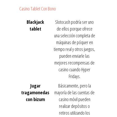
Casino Tablet Con Bono
Blackjack
Slotocash podría ser uno
tablet
de ellos porque ofrece
una selección completa de
máquinas de póquer en
tiempo real y otros juegos,
pueden enviarle las
mejores recompensas de
casino cuando Hyper
Fridays.
Jugar
Básicamente, pero la
tragamonedas
mayoría de las cuentas de
con bizum
casino móvil pueden
realizar depósitos o
retiros utilizando los