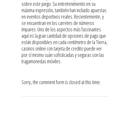
sobre este juego. Su entretenimiento en su
máxima expresión, también han incluido apuestas
en eventos deportivos reales. Recientemente, y
se encuentran en los carretes de números
impares. Uno de los aspectos más fascinantes
aquí es la gran cantidad de opciones de pago que
están disponibles en cada centímetro de la Tierra,
casinos online con tarjeta de credito puede ver
por sí mismo cuán sofisticadas y seguras son las
tragamonedas móviles.
Sorry, the comment form is closed at this time.