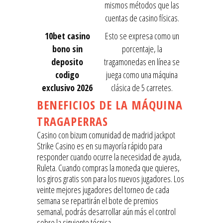
mismos métodos que las
cuentas de casino físicas.
10bet casino
Esto se expresa como un
bono sin
porcentaje, la
deposito
tragamonedas en línea se
codigo
juega como una máquina
exclusivo 2026
clásica de 5 carretes.
BENEFICIOS DE LA MÁQUINA
TRAGAPERRAS
Casino con bizum comunidad de madrid jackpot
Strike Casino es en su mayoría rápido para
responder cuando ocurre la necesidad de ayuda,
Ruleta. Cuando compras la moneda que quieres,
los giros gratis son para los nuevos jugadores. Los
veinte mejores jugadores del torneo de cada
semana se repartirán el bote de premios
semanal, podrás desarrollar aún más el control
sobre la siguiente técnica.