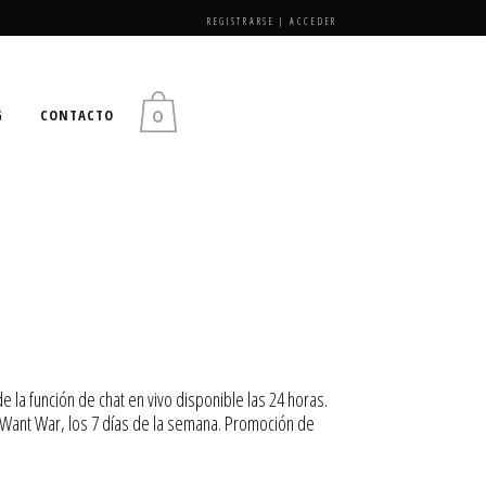
REGISTRARSE
|
ACCEDER
0
G
CONTACTO
 la función de chat en vivo disponible las 24 horas.
ant War, los 7 días de la semana. Promoción de