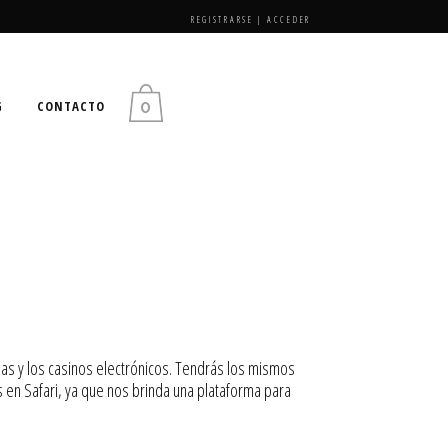
REGISTRARSE
|
ACCEDER
0
G
CONTACTO
s y los casinos electrónicos. Tendrás los mismos
s en Safari, ya que nos brinda una plataforma para