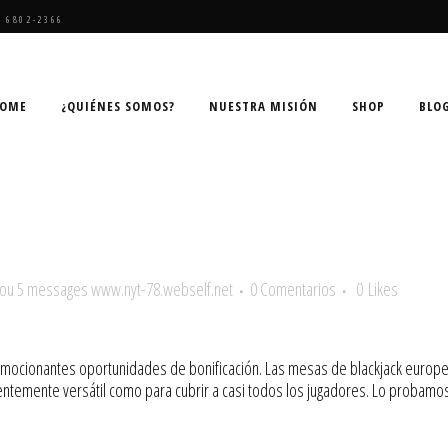
5 6802-2366
OME
¿QUIÉNES SOMOS?
NUESTRA MISIÓN
SHOP
BLO
you 5 messages www.nyt-78.webself.net
0 Comentarios
0
Likes
mocionantes oportunidades de bonificación. Las mesas de blackjack europea
cientemente versátil como para cubrir a casi todos los jugadores. Lo probamo