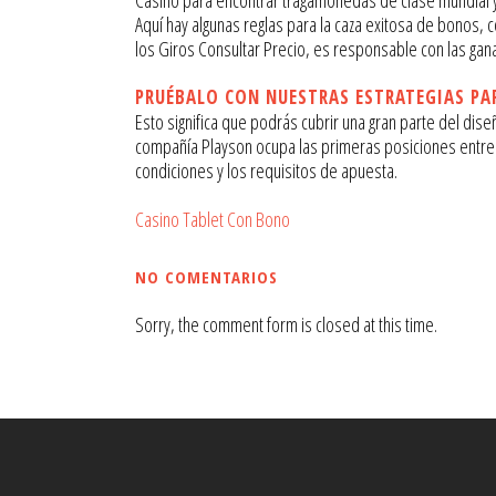
Casino para encontrar tragamonedas de clase mundial y j
Aquí hay algunas reglas para la caza exitosa de bonos
los Giros Consultar Precio, es responsable con las gan
PRUÉBALO CON NUESTRAS ESTRATEGIAS PA
Esto significa que podrás cubrir una gran parte del diseñ
compañía Playson ocupa las primeras posiciones entre
condiciones y los requisitos de apuesta.
Casino Tablet Con Bono
NO COMENTARIOS
Sorry, the comment form is closed at this time.