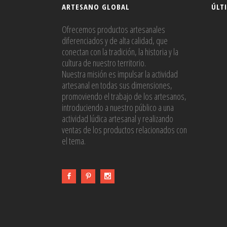
ARTESANO GLOBAL
ÚLT
Ofrecemos productos artesanales
diferenciados y de alta calidad, que
conectan con la tradición, la historia y la
cultura de nuestro territorio.
Nuestra misión es impulsar la actividad
artesanal en todas sus dimensiones,
promoviendo el trabajo de los artesanos,
introduciendo a nuestro público a una
actividad lúdica artesanal y realizando
ventas de los productos relacionados con
el tema.