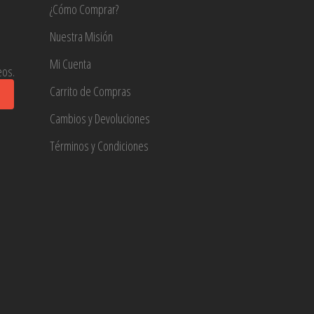
¿Cómo Comprar?
Nuestra Misión
Mi Cuenta
eos.
Carrito de Compras
Cambios y Devoluciones
Términos y Condiciones