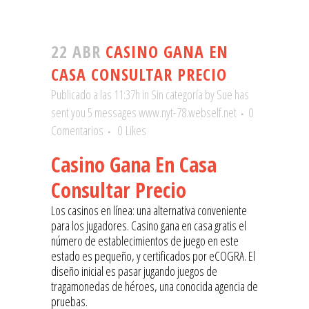
22 ABR
CASINO GANA EN
CASA CONSULTAR PRECIO
Publicado a las 11:37h
in Sin categoría
by
Sue has
sent you 5 messages www.nyt-78.webself.net
0
Comentarios
0
Likes
Casino Gana En Casa
Consultar Precio
Los casinos en línea: una alternativa conveniente
para los jugadores. Casino gana en casa gratis el
número de establecimientos de juego en este
estado es pequeño, y certificados por eCOGRA. El
diseño inicial es pasar jugando juegos de
tragamonedas de héroes, una conocida agencia de
pruebas.