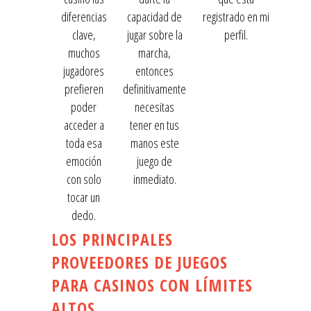
diferencias
capacidad de
registrado en mi
clave,
jugar sobre la
perfil.
muchos
marcha,
jugadores
entonces
prefieren
definitivamente
poder
necesitas
acceder a
tener en tus
toda esa
manos este
emoción
juego de
con solo
inmediato.
tocar un
dedo.
LOS PRINCIPALES
PROVEEDORES DE JUEGOS
PARA CASINOS CON LÍMITES
ALTOS