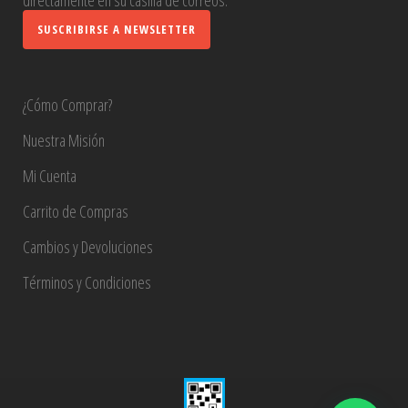
directamente en su casilla de correos.
SUSCRIBIRSE A NEWSLETTER
¿Cómo Comprar?
Nuestra Misión
Mi Cuenta
Carrito de Compras
Cambios y Devoluciones
Términos y Condiciones