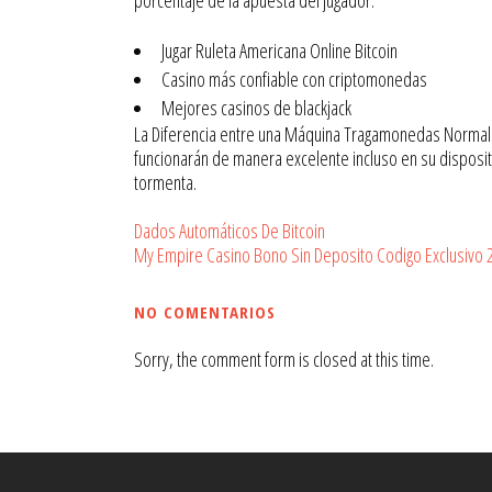
porcentaje de la apuesta del jugador.
Jugar Ruleta Americana Online Bitcoin
Casino más confiable con criptomonedas
Mejores casinos de blackjack
La Diferencia entre una Máquina Tragamonedas Normal 
funcionarán de manera excelente incluso en su dispos
tormenta.
Dados Automáticos De Bitcoin
My Empire Casino Bono Sin Deposito Codigo Exclusivo 
NO COMENTARIOS
Sorry, the comment form is closed at this time.