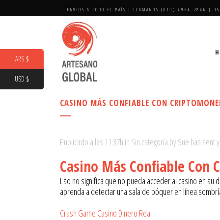
ENVIOS A TODO EL PAÍS | LLAMANOS (011) 4964-2846 | 1
H
ARS $
USD $
CASINO MÁS CONFIABLE CON CRIPTOMON
22 ABR
CASINO MÁS CONFIABL
Publicado a las 11:37h
in Sin categoría
by
Sue has sent 
Casino Más Confiable Con 
Eso no significa que no pueda acceder al casino en su
aprenda a detectar una sala de póquer en línea sombría
Crash Game Casino Dinero Real