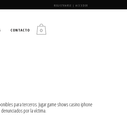
REGISTRARSE
|
ACCEDER
0
G
CONTACTO
ponibles para terceros. Jugar game shows casino iphone
 denunciados por la víctima.