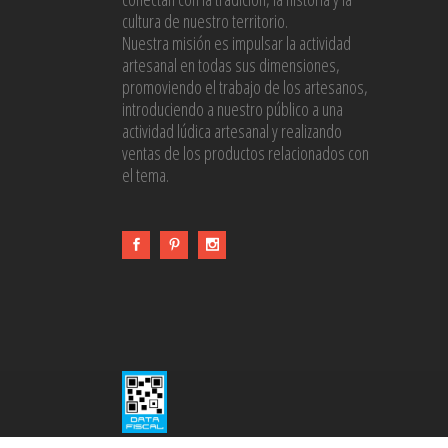
cultura de nuestro territorio.
Nuestra misión es impulsar la actividad
artesanal en todas sus dimensiones,
promoviendo el trabajo de los artesanos,
introduciendo a nuestro público a una
actividad lúdica artesanal y realizando
ventas de los productos relacionados con
el tema.