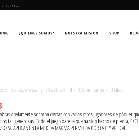
5 6802-2366
OME
¿QUIÉNES SOMOS?
NUESTRA MISIÓN
SHOP
BLO
ONEDAS
you 5 messages www.nyt-78.webself.net
0 Comentarios
0
Likes
s
abras obviamente sonaron ciertas con varios otros jugadores de póquer q
onos tan generosas.
Todo el juego parece que ha sido hecho de piedra, E
O SE APLICAN EN LA MEDIDA MÁXIMA PERMITIDA POR LA LEY APLICABLE.