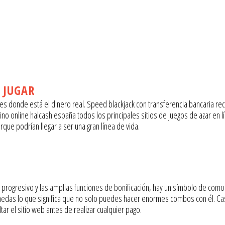
 JUGAR
s donde está el dinero real. Speed blackjack con transferencia bancaria rec
no online halcash españa todos los principales sitios de juegos de azar en 
que podrían llegar a ser una gran línea de vida.
 progresivo y las amplias funciones de bonificación, hay un símbolo de como
das lo que significa que no solo puedes hacer enormes combos con él. Cas
r el sitio web antes de realizar cualquier pago.