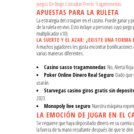
Juegos De Bingo Consultar Precio Tragamonedas
APUESTAS PARA LA RULETA
La estrategia del croupier en el casino. Puede ganar y p
de la ruleta en vivo. Esto incluye a personas cuyo juego
multiplicador x10).
LA SUERTE Y EL AZAR: ¿EXISTE UNA FORMA
A muchos jugadores les gusta encontrar bonificaciones
varias maneras diferentes.
Casino sasso tragamonedas
: No, Alerta Roj
Poker Online Dinero Real Seguro
: Dado que 
usarán.
Starvegas casino giros gratis sin deposit
2023.
Monopoly live seguro
: Nuestra máquina expend
LA EMOCIÓN DE JUGAR EN EL C
Se requiere que haya depositado dinero en su cuenta d
la fuerza de tu mano resultante después de que te den t