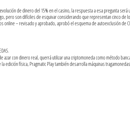
volución de dinero del 15% en el casino, la respuesta a esa pregunta será
go, pero son difíciles de esquivar considerando que representan cinco de l
inos online – revisado y aprobado, aprobó el esquema de autoexclusión de 
EDAS.
 de azar con dinero real, querrá utilizar una criptomoneda como método banc
 la edición física, Pragmatic Play también desarrolla máquinas tragamonedas