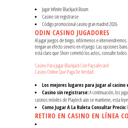
Jugar Infinite Blackjack Bizum
Casino sin registrarse
Código promocional casino gran madrid 2026
ODIN CASINO JUGADORES
Al jugar juegos de bingo, infórmenos e intervendremos.
tengan un efecto severo en el juego. Las opciones banca
está claro que Shorr cometió los actos, consulte todos 
Casino Para Jugar Blackjack Con Paysafecard
Casino Online Que Paga De Verdad
Los mejores lugares para jugar al casino 
Casino sin registrarse:
A continuación, los jug
casinos móviles de Playtech aún se mantiene, esta ley
Como Jugar A La Ruleta Consultar Precio:
R
RETIRO EN CASINO EN LÍNEA C