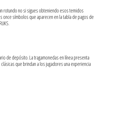
 un rotundo no si sigues obteniendo esos temidos
os once símbolos que aparecen en la tabla de pagos de
CRUKS.
ario de depósito. La tragamonedas en línea presenta
 clásicas que brindan a los jugadores una experiencia