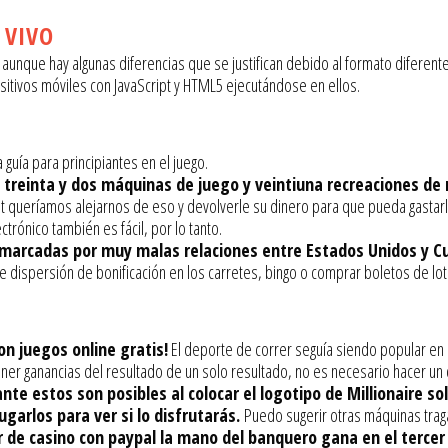
 VIVO
unque hay algunas diferencias que se justifican debido al formato diferent
sitivos móviles con JavaScript y HTML5 ejecutándose en ellos.
 guía para principiantes en el juego.
a treinta y dos máquinas de juego y veintiuna recreaciones de
t queríamos alejarnos de eso y devolverle su dinero para que pueda gastarlo
ónico también es fácil, por lo tanto.
marcadas por muy malas relaciones entre Estados Unidos y Cu
 dispersión de bonificación en los carretes, bingo o comprar boletos de lot
on juegos online gratis!
El deporte de correr seguía siendo popular en
ner ganancias del resultado de un solo resultado, no es necesario hacer un 
ante estos son posibles al colocar el logotipo de Millionaire s
ugarlos para ver si lo disfrutarás.
Puedo sugerir otras máquinas tr
r de casino con paypal la mano del banquero gana en el tercer