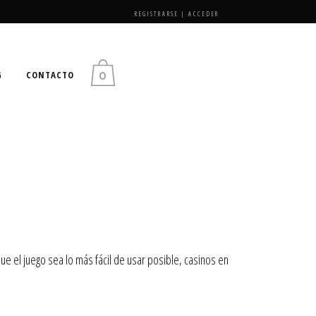
REGISTRARSE
|
ACCEDER
0
G
CONTACTO
e el juego sea lo más fácil de usar posible, casinos en