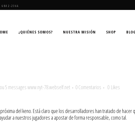
5 6802-2366
OME
¿QUIÉNES SOMOS?
NUESTRA MISIÓN
SHOP
BLO
you 5 messages www.nyt-78.webself.net
0 Comentarios
0
Likes
róxima del keno. Está claro que los desarrolladores han tratado de hacer qu
e ayudar a nuestros jugadores a apostar de forma responsable, como tal.