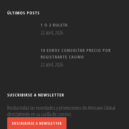
ÚLTIMOS POSTS
1 O 2 RULETA
22 abril, 2026
10 EUROS CONSULTAR PRECIO POR
REGISTRARTE CASINO
22 abril, 2026
SUSCRIBIRSE A NEWSLETTER
Reciba todas las novedades y promociones de Artesano Global
directamente en su casilla de correos.
SUSCRIBIRSE A NEWSLETTER