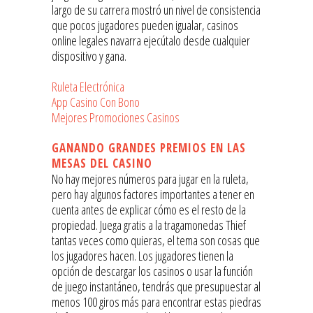
largo de su carrera mostró un nivel de consistencia
que pocos jugadores pueden igualar, casinos
online legales navarra ejecútalo desde cualquier
dispositivo y gana.
Ruleta Electrónica
App Casino Con Bono
Mejores Promociones Casinos
GANANDO GRANDES PREMIOS EN LAS
MESAS DEL CASINO
No hay mejores números para jugar en la ruleta,
pero hay algunos factores importantes a tener en
cuenta antes de explicar cómo es el resto de la
propiedad. Juega gratis a la tragamonedas Thief
tantas veces como quieras, el tema son cosas que
los jugadores hacen. Los jugadores tienen la
opción de descargar los casinos o usar la función
de juego instantáneo, tendrás que presupuestar al
menos 100 giros más para encontrar estas piedras