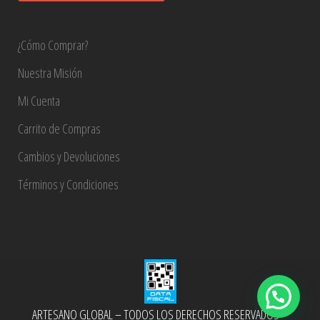
¿Cómo Comprar?
Nuestra Misión
Mi Cuenta
Carrito de Compras
Cambios y Devoluciones
Términos y Condiciones
ARTESANO GLOBAL – TODOS LOS DERECHOS RESERVADOS –