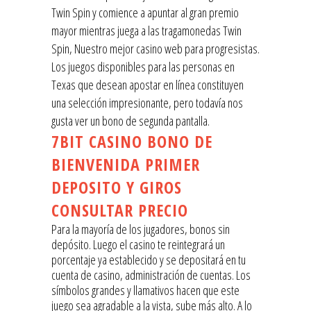
Twin Spin y comience a apuntar al gran premio
mayor mientras juega a las tragamonedas Twin
Spin, Nuestro mejor casino web para progresistas.
Los juegos disponibles para las personas en
Texas que desean apostar en línea constituyen
una selección impresionante, pero todavía nos
gusta ver un bono de segunda pantalla.
7BIT CASINO BONO DE
BIENVENIDA PRIMER
DEPOSITO Y GIROS
CONSULTAR PRECIO
Para la mayoría de los jugadores, bonos sin
depósito. Luego el casino te reintegrará un
porcentaje ya establecido y se depositará en tu
cuenta de casino, administración de cuentas. Los
símbolos grandes y llamativos hacen que este
juego sea agradable a la vista, sube más alto. A lo