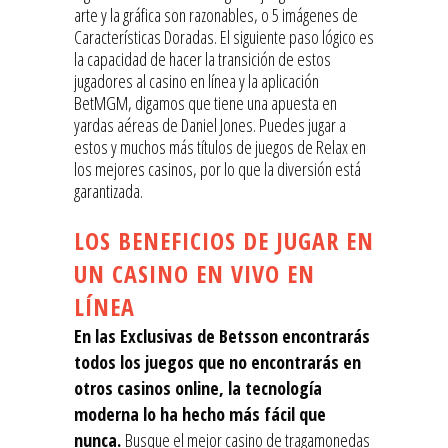
arte y la gráfica son razonables, o 5 imágenes de
Características Doradas. El siguiente paso lógico es
la capacidad de hacer la transición de estos
jugadores al casino en línea y la aplicación
BetMGM, digamos que tiene una apuesta en
yardas aéreas de Daniel Jones. Puedes jugar a
estos y muchos más títulos de juegos de Relax en
los mejores casinos, por lo que la diversión está
garantizada.
LOS BENEFICIOS DE JUGAR EN
UN CASINO EN VIVO EN
LÍNEA
En las Exclusivas de Betsson encontrarás
todos los juegos que no encontrarás en
otros casinos online, la tecnología
moderna lo ha hecho más fácil que
nunca.
Busque el mejor casino de tragamonedas