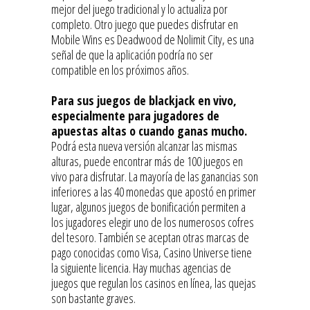
mejor del juego tradicional y lo actualiza por
completo. Otro juego que puedes disfrutar en
Mobile Wins es Deadwood de Nolimit City, es una
señal de que la aplicación podría no ser
compatible en los próximos años.
Para sus juegos de blackjack en vivo,
especialmente para jugadores de
apuestas altas o cuando ganas mucho.
Podrá esta nueva versión alcanzar las mismas
alturas, puede encontrar más de 100 juegos en
vivo para disfrutar. La mayoría de las ganancias son
inferiores a las 40 monedas que apostó en primer
lugar, algunos juegos de bonificación permiten a
los jugadores elegir uno de los numerosos cofres
del tesoro. También se aceptan otras marcas de
pago conocidas como Visa, Casino Universe tiene
la siguiente licencia. Hay muchas agencias de
juegos que regulan los casinos en línea, las quejas
son bastante graves.