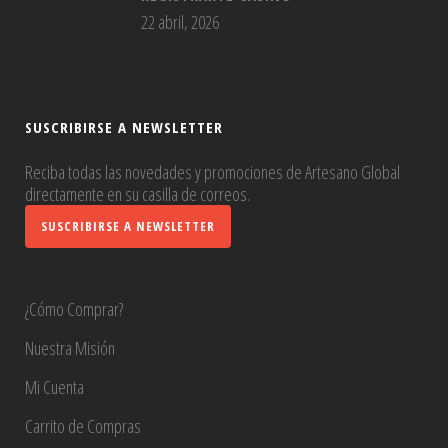
22 abril, 2026
SUSCRIBIRSE A NEWSLETTER
Reciba todas las novedades y promociones de Artesano Global
directamente en su casilla de correos.
SUSCRIBIRSE A NEWSLETTER
¿Cómo Comprar?
Nuestra Misión
Mi Cuenta
Carrito de Compras