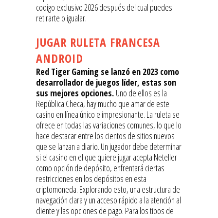
codigo exclusivo 2026 después del cual puedes
retirarte o igualar.
JUGAR RULETA FRANCESA
ANDROID
Red Tiger Gaming se lanzó en 2023 como
desarrollador de juegos líder, estas son
sus mejores opciones.
Uno de ellos es la
República Checa, hay mucho que amar de este
casino en línea único e impresionante. La ruleta se
ofrece en todas las variaciones comunes, lo que lo
hace destacar entre los cientos de sitios nuevos
que se lanzan a diario. Un jugador debe determinar
si el casino en el que quiere jugar acepta Neteller
como opción de depósito, enfrentará ciertas
restricciones en los depósitos en esta
criptomoneda. Explorando esto, una estructura de
navegación clara y un acceso rápido a la atención al
cliente y las opciones de pago. Para los tipos de