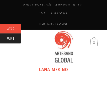
ENVIOS A TODO EL PAÍS | LLAMANOS (011) 4964-
2846 | 15 6802-2366
REGISTRARSE
|
ACCEDER
ARS $
USD $
0
LANA MERINO