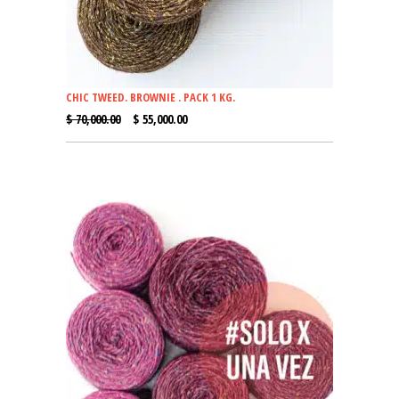
CHIC TWEED. BROWNIE . PACK 1 KG.
EL
EL
$
70,000.00
$
55,000.00
PRECIO
PRECIO
ORIGINAL
ACTUAL
ERA:
ES:
$ 70,000.00.
$ 55,000.00.