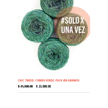
CHIC TWEED. COMBO VERDE. PACK 450 GRAMOS
EL
EL
$
31,500.00
$
23,000.00
PRECIO
PRECIO
ORIGINAL
ACTUAL
ERA:
ES: