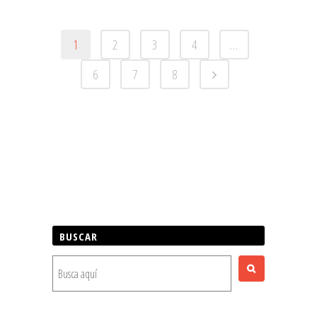
1
2
3
4
…
6
7
8
BUSCAR