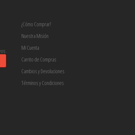
¿Cómo Comprar?
Nuestra Misión
Mi Cuenta
eos.
Carrito de Compras
Cambios y Devoluciones
Términos y Condiciones