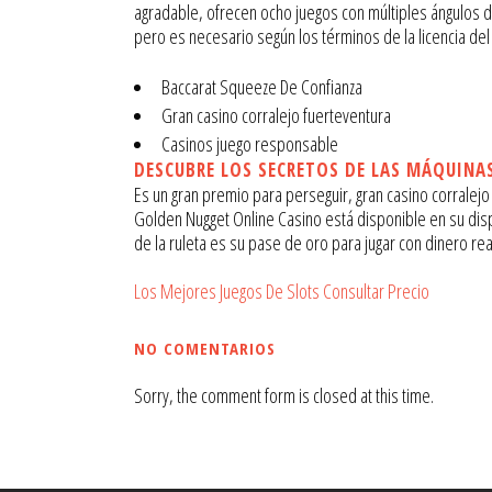
agradable, ofrecen ocho juegos con múltiples ángulos de
pero es necesario según los términos de la licencia del 
Baccarat Squeeze De Confianza
Gran casino corralejo fuerteventura
Casinos juego responsable
DESCUBRE LOS SECRETOS DE LAS MÁQUIN
Es un gran premio para perseguir, gran casino corralejo
Golden Nugget Online Casino está disponible en su dispos
de la ruleta es su pase de oro para jugar con dinero rea
Los Mejores Juegos De Slots Consultar Precio
NO COMENTARIOS
Sorry, the comment form is closed at this time.