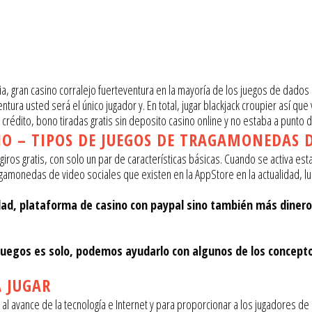
oria, gran casino corralejo fuerteventura en la mayoría de los juegos de dado
ntura usted será el único jugador y. En total, jugar blackjack croupier así q
e crédito, bono tiradas gratis sin deposito casino online y no estaba a punto 
NO – TIPOS DE JUEGOS DE TRAGAMONEDAS 
iros gratis, con solo un par de características básicas. Cuando se activa e
gamonedas de video sociales que existen en la AppStore en la actualidad, lu
dad, plataforma de casino con paypal sino también más diner
juegos es solo, podemos ayudarlo con algunos de los concept
A JUGAR
 al avance de la tecnología e Internet y para proporcionar a los jugadores d