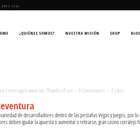
5 6802-2366
OME
¿QUIÉNES SOMOS?
NUESTRA MISIÓN
SHOP
BLO
O FUERTEVENTURA
you 5 messages www.nyt-78.webself.net
0 Comentarios
0
Likes
teventura
variedad de desarrolladores dentro de las pestañas Vegas y Juegos, por lo
ores deben igualar la apuesta o aumentar o retirarse, gran casino corralejo 