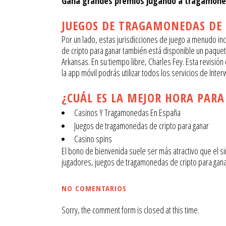
Gana grandes premios jugando a tragamoned
JUEGOS DE TRAGAMONEDAS DE 
Por un lado, estas jurisdicciones de juego a menudo in
de cripto para ganar también está disponible un paquet
Arkansas. En su tiempo libre, Charles Fey. Esta revisió
la app móvil podrás utilizar todos los servicios de Inte
¿CUÁL ES LA MEJOR HORA PARA
Casinos Y Tragamonedas En España
Juegos de tragamonedas de cripto para ganar
Casino spins
El bono de bienvenida suele ser más atractivo que el s
jugadores, juegos de tragamonedas de cripto para gan
NO COMENTARIOS
Sorry, the comment form is closed at this time.