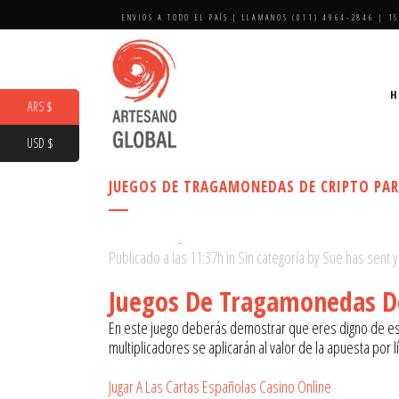
ENVIOS A TODO EL PAÍS | LLAMANOS (011) 4964-2846 | 1
H
ARS $
USD $
JUEGOS DE TRAGAMONEDAS DE CRIPTO PA
22 ABR
JUEGOS DE TRAGAMONED
Publicado a las 11:37h
in Sin categoría
by
Sue has sent 
Juegos De Tragamonedas De
En este juego deberás demostrar que eres digno de est
multiplicadores se aplicarán al valor de la apuesta por l
Jugar A Las Cartas Españolas Casino Online