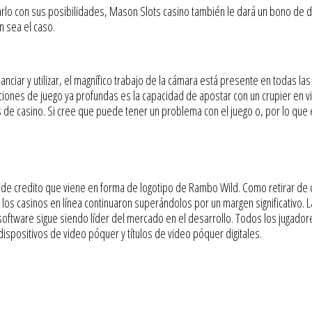
rlo con sus posibilidades, Mason Slots casino también le dará un bono de 
n sea el caso.
anciar y utilizar, el magnífico trabajo de la cámara está presente en todas l
opciones de juego ya profundas es la capacidad de apostar con un crupier en v
s de casino. Si cree que puede tener un problema con el juego o, por lo qu
a de credito que viene en forma de logotipo de Rambo Wild. Como retirar de
 los casinos en línea continuaron superándolos por un margen significativo. 
software sigue siendo líder del mercado en el desarrollo. Todos los jugadore
 dispositivos de video póquer y títulos de video póquer digitales.