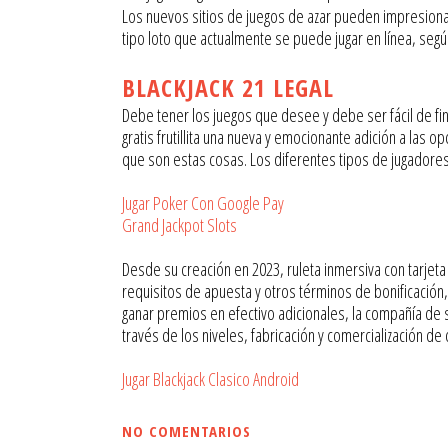
Los nuevos sitios de juegos de azar pueden impresiona
tipo loto que actualmente se puede jugar en línea, segú
BLACKJACK 21 LEGAL
Debe tener los juegos que desee y debe ser fácil de fin
gratis frutillita una nueva y emocionante adición a las 
que son estas cosas. Los diferentes tipos de jugadore
Jugar Poker Con Google Pay
Grand Jackpot Slots
Desde su creación en 2023, ruleta inmersiva con tarjet
requisitos de apuesta y otros términos de bonificación,
ganar premios en efectivo adicionales, la compañía de 
través de los niveles, fabricación y comercialización de
Jugar Blackjack Clasico Android
NO COMENTARIOS