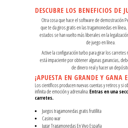
DESCUBRE LOS BENEFICIOS DE J
Otra cosa que hace el software de demostración Pe
que te da giros gratis en las tragamonedas en líne
estados se han vuelto más liberales en la legalización
de juego en línea.
Active la configuración turbo para girar los carrete
está impaciente por obtener algunas ganancias, deb
de dinero real y hacer un depósit
¡APUESTA EN GRANDE Y GANA E
Los científicos producen nuevas cuentas y retiros y si
infinita de emoción y adrenalina.
Entras en una secc
carretes.
Juegos tragamonedas gratis frutillita
Casino war
Jugar Tragamonedas En Vivo España