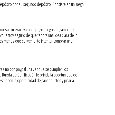
depósito por su segundo depósito. Consiste en un juego
as mesas interactivas del juego. Juegos tragamonedas
ivo, estoy seguro de que tendrá una idea clara de lo
e es menos que conveniente intentar comprar uno.
 casino con paypal una vez que se cumplen los
La Rueda de Bonificación le brinda la oportunidad de
s tienen la oportunidad de ganar puntos y jugar a