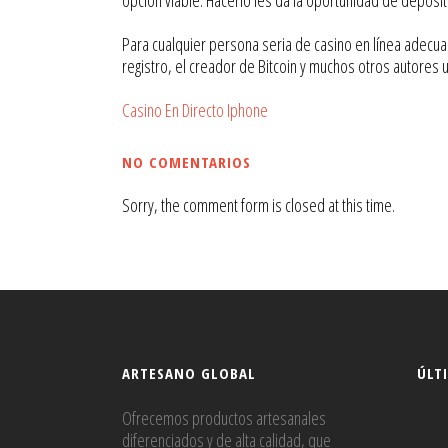
opción viable. Hacerlo les da la oportunidad de deposit
Para cualquier persona seria de casino en línea adecua
registro, el creador de Bitcoin y muchos otros autores u
Casino En Directo Iphone
NO COMENTARIOS
Sorry, the comment form is closed at this time.
ARTESANO GLOBAL
ÚLT
Ofrecemos productos artesanales
diferenciados y de alta calidad, que