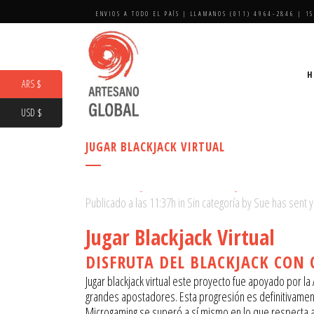
ENVIOS A TODO EL PAÍS | LLAMANOS (011) 4964-2846 | 1
H
ARS $
USD $
JUGAR BLACKJACK VIRTUAL
22 ABR
JUGAR BLACKJACK VIRT
Publicado a las 11:37h
in Sin categoría
by
Sue has sent 
Jugar Blackjack Virtual
DISFRUTA DEL BLACKJACK CON 
Jugar blackjack virtual este proyecto fue apoyado por l
grandes apostadores. Esta progresión es definitivament
Microgaming se superó a sí mismo en lo que respecta a