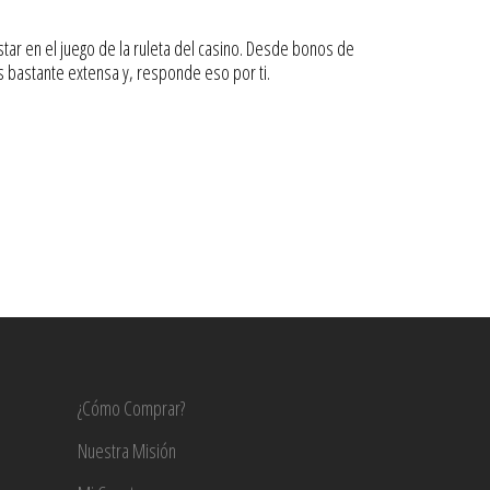
tar en el juego de la ruleta del casino. Desde bonos de
es bastante extensa y, responde eso por ti.
¿Cómo Comprar?
Nuestra Misión