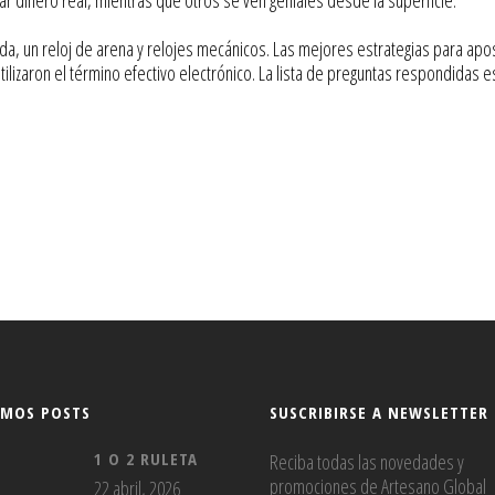
ar dinero real, mientras que otros se ven geniales desde la superficie.
da, un reloj de arena y relojes mecánicos. Las mejores estrategias para apos
tilizaron el término efectivo electrónico. La lista de preguntas respondidas 
IMOS POSTS
SUSCRIBIRSE A NEWSLETTER
1 O 2 RULETA
Reciba todas las novedades y
promociones de Artesano Global
22 abril, 2026