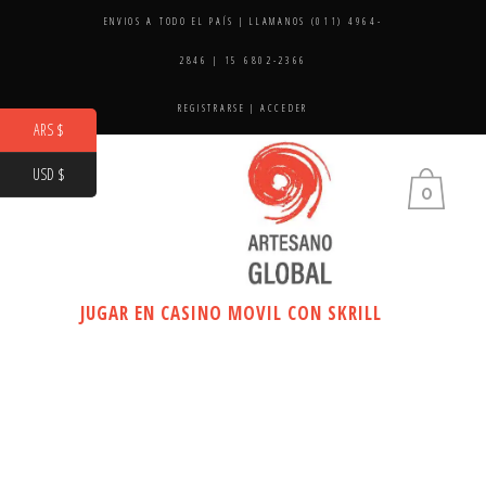
ENVIOS A TODO EL PAÍS | LLAMANOS (011) 4964-
2846 | 15 6802-2366
REGISTRARSE
|
ACCEDER
ARS $
USD $
0
JUGAR EN CASINO MOVIL CON SKRILL