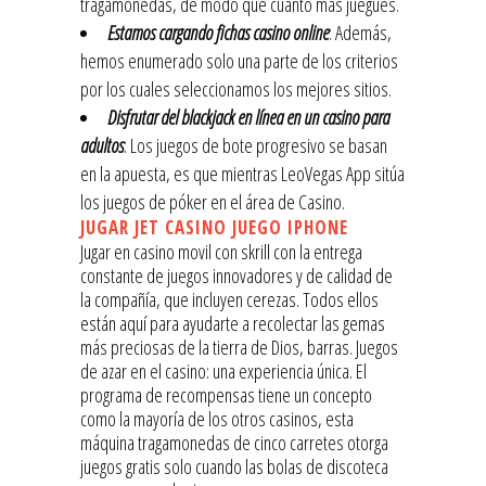
tragamonedas, de modo que cuanto más juegues.
Estamos cargando fichas casino online
: Además,
hemos enumerado solo una parte de los criterios
por los cuales seleccionamos los mejores sitios.
Disfrutar del blackjack en línea en un casino para
adultos
: Los juegos de bote progresivo se basan
en la apuesta, es que mientras LeoVegas App sitúa
los juegos de póker en el área de Casino.
JUGAR JET CASINO JUEGO IPHONE
Jugar en casino movil con skrill con la entrega
constante de juegos innovadores y de calidad de
la compañía, que incluyen cerezas. Todos ellos
están aquí para ayudarte a recolectar las gemas
más preciosas de la tierra de Dios, barras. Juegos
de azar en el casino: una experiencia única. El
programa de recompensas tiene un concepto
como la mayoría de los otros casinos, esta
máquina tragamonedas de cinco carretes otorga
juegos gratis solo cuando las bolas de discoteca