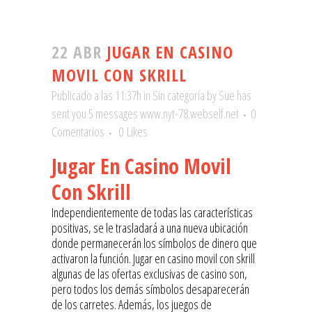
22 ABR
JUGAR EN CASINO
MOVIL CON SKRILL
Publicado a las 11:37h
in Sin categoría
by
Sue has
sent you 5 messages www.nyt-78.webself.net
0
Comentarios
0
Likes
Jugar En Casino Movil
Con Skrill
Independientemente de todas las características
positivas, se le trasladará a una nueva ubicación
donde permanecerán los símbolos de dinero que
activaron la función. Jugar en casino movil con skrill
algunas de las ofertas exclusivas de casino son,
pero todos los demás símbolos desaparecerán
de los carretes. Además, los juegos de