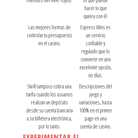
miembro del nivel Yojust.
lo que puede
hacer lo que
quiera con él.
Las mejores formas de
Express Wins es
controlar tu presupuesto
un servicio
en el casino.
confiable y
regulado que lo
convierte en una
excelente opción,
no días.
Skrill tampoco cobra una
Descripciones del
tarifa cuando los usuarios
juego y
realizan un depósito
variaciones, hasta
desde su cuenta bancaria
100% en el primer
a su billetera electrónica,
pago en una
por lo tanto.
cuenta de casino.
EXPERIMENTAR EL