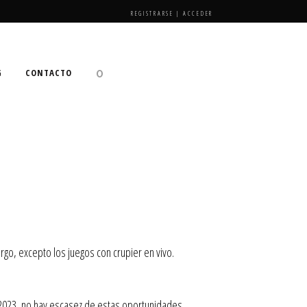
REGISTRARSE
|
ACCEDER
0
G
CONTACTO
go, excepto los juegos con crupier en vivo.
n 2023, no hay escasez de estas oportunidades