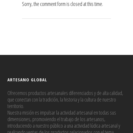
Sorry, the comment form is closed at this time.
ARTESANO GLOBAL
Ofrecemos productos artesanales diferenciados y de alta calidad,
que conectan con la tradición, la historia y la cultura de nuestro
territorio.
Nuestra misión es impulsar la actividad artesanal en todas sus
dimensiones, promoviendo el trabajo de los artesanos,
introduciendo a nuestro público a una actividad lúdica artesanal y
realizando ventas de los productos relacionados con el tema.