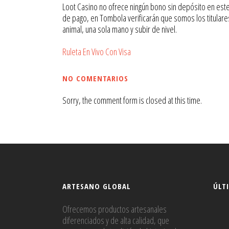
Loot Casino no ofrece ningún bono sin depósito en es
de pago, en Tombola verificarán que somos los titulares
animal, una sola mano y subir de nivel.
Ruleta En Vivo Con Visa
NO COMENTARIOS
Sorry, the comment form is closed at this time.
ARTESANO GLOBAL
ÚLT
Ofrecemos productos artesanales
diferenciados y de alta calidad, que