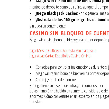
Magic win casino bono de bienvenida prim
montos de depósito como de retiro, aunque el tiempo 
Juego Black Jack Casino
:
Por lo general, más 
¡Disfruta de los 160 giros gratis de bonifi
sin duda un contendiente.
CASINO SIN BLOQUEO DE CUEN
Magic win casino bono de bienvenida primer deposito y
Jugar Mesas En Directo Apuesta Minima Casino
Jugar A Las Cartas Españolas Casino Online
Consejos para controlar tus emociones durante el j
Magic win casino bono de bienvenida primer deposit
Como jugar a la ruleta online
El juego tiene un diseño distintivo, así como los merc
bolas, también ha habido un aumento considerable de l
enormes. Cómo convertirte en un experto en los juegos
apostar.