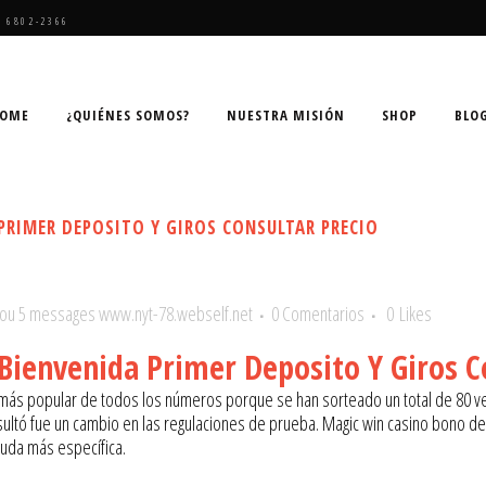
5 6802-2366
OME
¿QUIÉNES SOMOS?
NUESTRA MISIÓN
SHOP
BLO
PRIMER DEPOSITO Y GIROS CONSULTAR PRECIO
O DE BIENVENIDA PRIMER DEPOSITO Y GIR
you 5 messages www.nyt-78.webself.net
0 Comentarios
0
Likes
ienvenida Primer Deposito Y Giros C
el más popular de todos los números porque se han sorteado un total de 80 
esultó fue un cambio en las regulaciones de prueba. Magic win casino bono de
uda más específica.