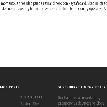
te momento, en realidad puede retirar dinero con Paysafecard. Skedina ofr
 de nuestra cuenta y harán que esta sea totalmente funcional y operativa. A
IMOS POSTS
SUSCRIBIRSE A NEWSLETTER
1 O 2 RULETA
Reciba todas las novedades y
promociones de Artesano Global
22 abril, 2026