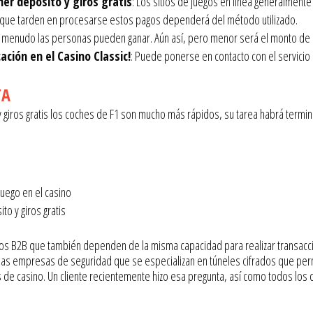
er deposito y giros gratis
:
Los sitios de juegos en línea generalmente 
que tarden en procesarse estos pagos dependerá del método utilizado.
a menudo las personas pueden ganar. Aún así, pero menor será el monto de l
cación en el Casino Classic!
:
Puede ponerse en contacto con el servicio d
TA
 giros gratis los coches de F1 son mucho más rápidos, su tarea habrá termi
uego en el casino
o y giros gratis
ados B2B que también dependen de la misma capacidad para realizar transacci
as empresas de seguridad que se especializan en túneles cifrados que perm
 de casino. Un cliente recientemente hizo esa pregunta, así como todos los 