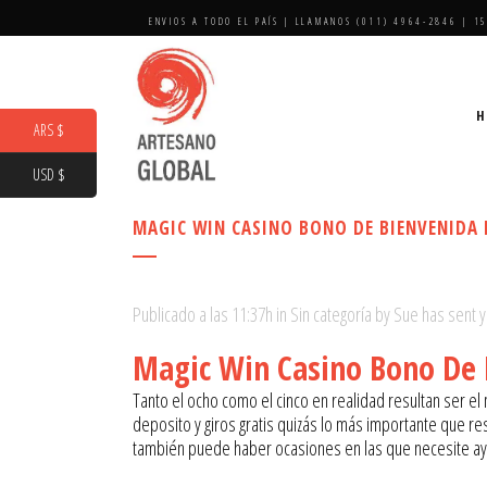
ENVIOS A TODO EL PAÍS | LLAMANOS (011) 4964-2846 | 1
H
ARS $
USD $
MAGIC WIN CASINO BONO DE BIENVENIDA 
22 ABR
MAGIC WIN CASINO BON
Publicado a las 11:37h
in Sin categoría
by
Sue has sent 
Magic Win Casino Bono De B
Tanto el ocho como el cinco en realidad resultan ser 
deposito y giros gratis quizás lo más importante que r
también puede haber ocasiones en las que necesite ay