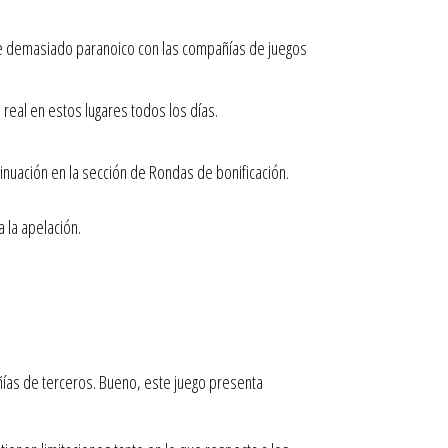
lve demasiado paranoico con las compañías de juegos
 real en estos lugares todos los días.
inuación en la sección de Rondas de bonificación.
 la apelación.
ñías de terceros. Bueno, este juego presenta