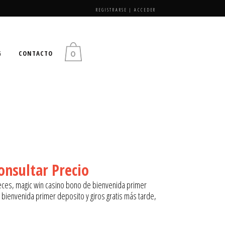
REGISTRARSE
|
ACCEDER
0
G
CONTACTO
OS CONSULTAR PRECIO
onsultar Precio
veces, magic win casino bono de bienvenida primer
 bienvenida primer deposito y giros gratis más tarde,