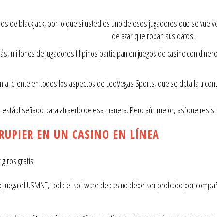
nos de blackjack, por lo que si usted es uno de esos jugadores que se vue
de azar que roban sus datos.
s, millones de jugadores filipinos participan en juegos de casino con dinero
n al cliente en todos los aspectos de LeoVegas Sports, que se detalla a cont
está diseñado para atraerlo de esa manera. Pero aún mejor, así que resista
RUPIER EN UN CASINO EN LÍNEA
giros gratis
ndo juega el USMNT, todo el software de casino debe ser probado por compa