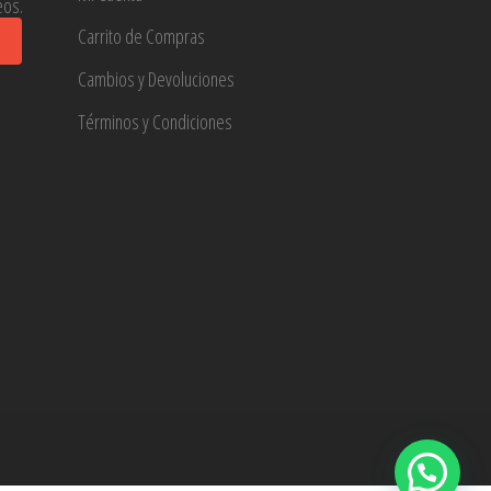
eos.
Carrito de Compras
Cambios y Devoluciones
Términos y Condiciones