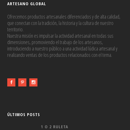
ARTESANO GLOBAL
Ofrecemos productos artesanales diferenciados y de alta calidad,
que conectan con la tradición, la historia y la cultura de nuestro
territorio.
Nuestra misión es impulsar la actividad artesanal en todas sus
dimensiones, promoviendo el trabajo de los artesanos,
introduciendo a nuestro público a una actividad lúdica artesanal y
realizando ventas de los productos relacionados con el tema.
ÚLTIMOS POSTS
1 O 2 RULETA