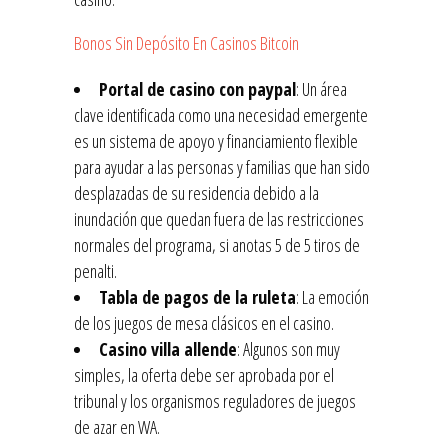
Bonos Sin Depósito En Casinos Bitcoin
Portal de casino con paypal
: Un área
clave identificada como una necesidad emergente
es un sistema de apoyo y financiamiento flexible
para ayudar a las personas y familias que han sido
desplazadas de su residencia debido a la
inundación que quedan fuera de las restricciones
normales del programa, si anotas 5 de 5 tiros de
penalti.
Tabla de pagos de la ruleta
: La emoción
de los juegos de mesa clásicos en el casino.
Casino villa allende
: Algunos son muy
simples, la oferta debe ser aprobada por el
tribunal y los organismos reguladores de juegos
de azar en WA.