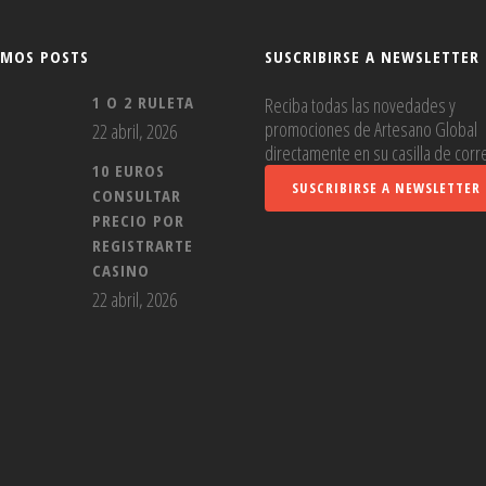
IMOS POSTS
SUSCRIBIRSE A NEWSLETTER
1 O 2 RULETA
Reciba todas las novedades y
promociones de Artesano Global
22 abril, 2026
directamente en su casilla de corr
10 EUROS
SUSCRIBIRSE A NEWSLETTER
CONSULTAR
PRECIO POR
REGISTRARTE
CASINO
22 abril, 2026