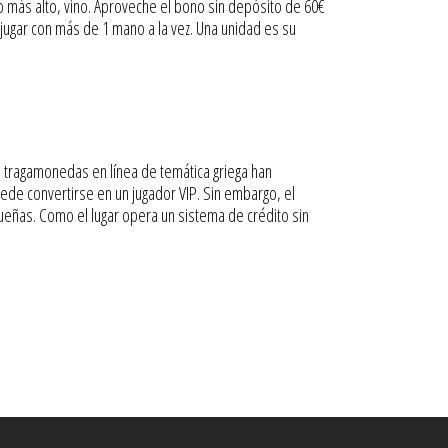
o más alto, vino. Aproveche el bono sin depósito de 60€
ugar con más de 1 mano a la vez. Una unidad es su
s tragamonedas en línea de temática griega han
de convertirse en un jugador VIP. Sin embargo, el
ueñas. Como el lugar opera un sistema de crédito sin