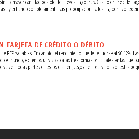
asino la mayor cantidad posible de nuevos jugadores. Casino en línea de pag
u caso y entiendo completamente sus preocupaciones, los jugadores pueden j
N TARJETA DE CRÉDITO O DÉBITO
s de RTP variables. En cambio, el rendimiento puede reducirse al 90,12%. La
o el mundo, echemos un vistazo a las tres formas principales en las que pue
ue ves en todas partes en estos días en juegos de efectivo de apuestas peq