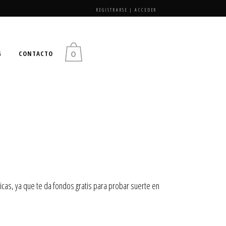
REGISTRARSE
|
ACCEDER
0
G
CONTACTO
ticas, ya que te da fondos gratis para probar suerte en