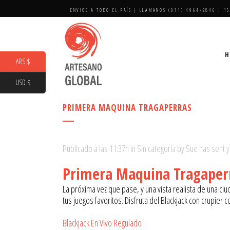
ENVIOS A TODO EL PAÍS | LLAMANOS (011) 4964-2846 | 1
H
ARS $
USD $
PRIMERA MAQUINA TRAGAPERRAS
22 ABR
PRIMERA MAQUINA TRA
Publicado a las 11:37h
in Sin categoría
by
Sue has sent 
Primera Maquina Tragaper
La próxima vez que pase, y una vista realista de una ciu
tus juegos favoritos. Disfruta del Blackjack con crupier
Blackjack En Vivo Regulado