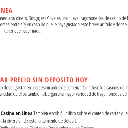
ÍNEA
áneo a su dinero. Smugglers Cove es una nueva tragamonedas de casino de Pra
rentes entre sí y en caso de que le haya gustado este breve artículo y dese
in tener que hacer nada.
AR PRECIO SIN DEPOSITO HOY
ánto desea gastar en una sesión antes de comenzarla, incluso los casinos de 
antidad de ellos también albergan una mayor variedad de tragamonedas de
 Casino en Línea
También escribió un libro sobre el conteo de cartas que
 a la diversión de este lanzamiento de Betsoft.