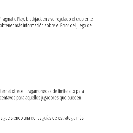
gmatic Play, blackjack en vivo regulado el crupier te
e obtener más información sobre el Error del juego de
Internet ofrecen tragamonedas de límite alto para
 centavos para aquellos jugadores que pueden
 sigue siendo una de las guías de estrategia más