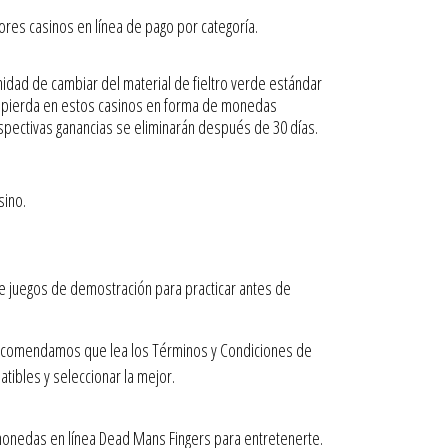
ores casinos en línea de pago por categoría.
nidad de cambiar del material de fieltro verde estándar
se pierda en estos casinos en forma de monedas
spectivas ganancias se eliminarán después de 30 días.
sino.
de juegos de demostración para practicar antes de
 recomendamos que lea los Términos y Condiciones de
atibles y seleccionar la mejor.
monedas en línea Dead Mans Fingers para entretenerte.