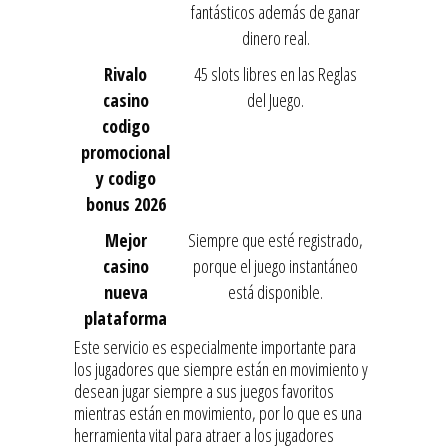
fantásticos además de ganar
dinero real.
Rivalo
45 slots libres en las Reglas
casino
del Juego.
codigo
promocional
y codigo
bonus 2026
Mejor
Siempre que esté registrado,
casino
porque el juego instantáneo
nueva
está disponible.
plataforma
Este servicio es especialmente importante para
los jugadores que siempre están en movimiento y
desean jugar siempre a sus juegos favoritos
mientras están en movimiento, por lo que es una
herramienta vital para atraer a los jugadores