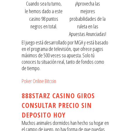
Cuando sea tu turno,
¡Aprovecha las
le hemos dado a este
mejores
casino 98 puntos
probabilidades de la
negros en total.
ruleta en las
Apuestas Anunciadas!
El juego está desarrollado por MGA y está basado
en el programa de televisión, que ofrece pagos
máximos de 500 veces su apuesta. Solo tú
conoces tu situación real, tanto de fondos como
de tiempo.
Poker Online Bitcoin
888STARZ CASINO GIROS
CONSULTAR PRECIO SIN
DEPOSITO HOY
Muchos animales dormidos han hecho su hogar en
el campo de juego, no hay forma de que puedas