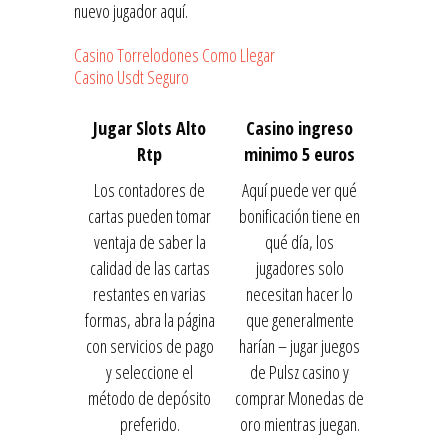
nuevo jugador aquí.
Casino Torrelodones Como Llegar
Casino Usdt Seguro
Jugar Slots Alto
Casino ingreso
Rtp
minimo 5 euros
Los contadores de
Aquí puede ver qué
cartas pueden tomar
bonificación tiene en
ventaja de saber la
qué día, los
calidad de las cartas
jugadores solo
restantes en varias
necesitan hacer lo
formas, abra la página
que generalmente
con servicios de pago
harían – jugar juegos
y seleccione el
de Pulsz casino y
método de depósito
comprar Monedas de
preferido.
oro mientras juegan.