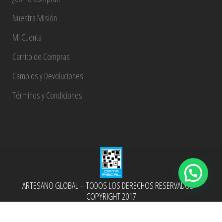
Nuestra Misión
Mi Cuenta
Carrito de Compras
Cambios y Devoluciones
Términos y Condiciones
ARTESANO GLOBAL – TODOS LOS DERECHOS RESERVADOS –
COPYRIGHT 2017
All Pages