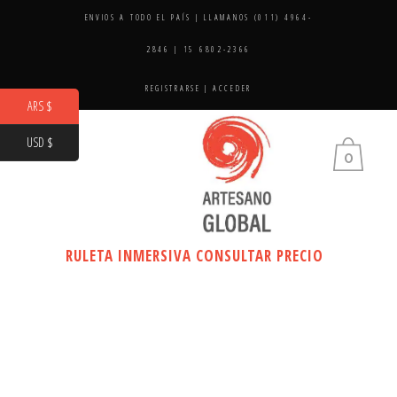
ENVIOS A TODO EL PAÍS | LLAMANOS (011) 4964-
2846 | 15 6802-2366
REGISTRARSE
|
ACCEDER
ARS $
USD $
0
RULETA INMERSIVA CONSULTAR PRECIO