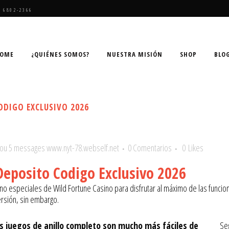
5 6802-2366
OME
¿QUIÉNES SOMOS?
NUESTRA MISIÓN
SHOP
BLO
ODIGO EXCLUSIVO 2026
 SIN DEPOSITO CODIGO EXCLUSIVO 2026
you 5 messages www.nyt-78.webself.net
0 Comentarios
0
Likes
Deposito Codigo Exclusivo 2026
 especiales de Wild Fortune Casino para disfrutar al máximo de las funcione
ersión, sin embargo.
s juegos de anillo completo son mucho más fáciles de
Se