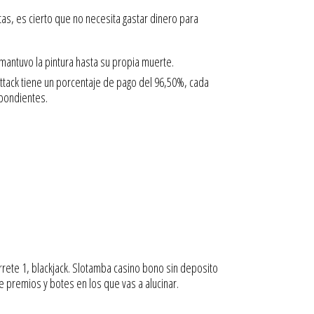
as, es cierto que no necesita gastar dinero para
n mantuvo la pintura hasta su propia muerte.
ttack tiene un porcentaje de pago del 96,50%, cada
pondientes.
rete 1, blackjack. Slotamba casino bono sin deposito
 premios y botes en los que vas a alucinar.