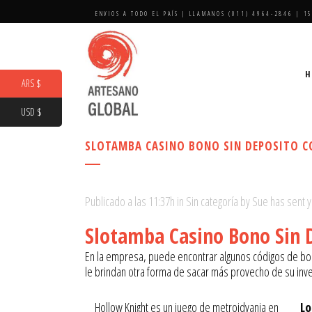
ENVIOS A TODO EL PAÍS | LLAMANOS (011) 4964-2846 | 1
H
ARS $
USD $
SLOTAMBA CASINO BONO SIN DEPOSITO C
22 ABR
SLOTAMBA CASINO BONO
Publicado a las 11:37h
in Sin categoría
by
Sue has sent 
Slotamba Casino Bono Sin 
En la empresa, puede encontrar algunos códigos de bono
le brindan otra forma de sacar más provecho de su inv
Hollow Knight es un juego de metroidvania en
Lo