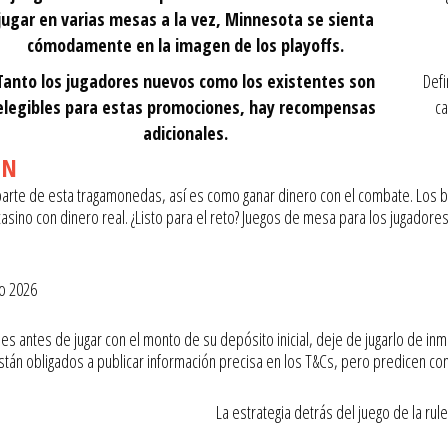
jugar en varias mesas a la vez, Minnesota se sienta
cómodamente en la imagen de los playoffs.
Tanto los jugadores nuevos como los existentes son
Defi
elegibles para estas promociones, hay recompensas
ca
adicionales.
ÁN
parte de esta tragamonedas, así es como ganar dinero con el combate. Los be
sino con dinero real. ¿Listo para el reto? Juegos de mesa para los jugadore
vo 2026
antes de jugar con el monto de su depósito inicial, deje de jugarlo de inm
están obligados a publicar información precisa en los T&Cs, pero predicen co
La estrategia detrás del juego de la rule