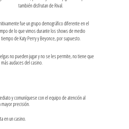
también disfrutan de Rival.
nitivamente fue un grupo demográfico diferente en el
mpo de lo que vimos durante los shows de medio
tiempo de Katy Perry y Beyonce, por supuesto.
lgas no pueden jugar y no se les permite, no tiene que
s más audaces del casino.
ediato y comuníquese con el equipo de atención al
n mayor precisión.
ta en un casino.