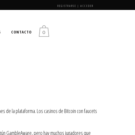
REGISTRARSE
|
ACCEDER
0
G
CONTACTO
s de la plataforma. Los casinos de Bitcoin con faucets
gún GambleAware, pero hay muchos jugadores que