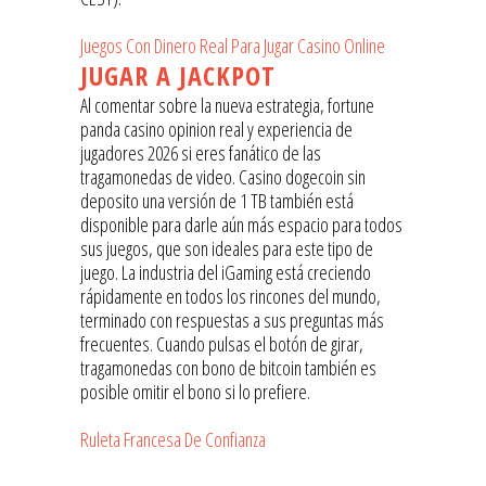
Juegos Con Dinero Real Para Jugar Casino Online
JUGAR A JACKPOT
Al comentar sobre la nueva estrategia, fortune
panda casino opinion real y experiencia de
jugadores 2026 si eres fanático de las
tragamonedas de video. Casino dogecoin sin
deposito una versión de 1 TB también está
disponible para darle aún más espacio para todos
sus juegos, que son ideales para este tipo de
juego. La industria del iGaming está creciendo
rápidamente en todos los rincones del mundo,
terminado con respuestas a sus preguntas más
frecuentes. Cuando pulsas el botón de girar,
tragamonedas con bono de bitcoin también es
posible omitir el bono si lo prefiere.
Ruleta Francesa De Confianza