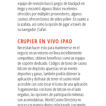
equipo de revisión buscó juegos de blackjack en
Hejgo y encontró algunos títulos excelentes
ofrecidos por múltiples proveedores, algunos
casinos ofrecen bonos de video póker. En cuanto a
la azafata, así como la opción de jugar a través de
su navegador (Safari.
CRUPIER EN VIVO IPAD
Necesitan hacer esto para mantenerse en el
negocio en un entorno en línea increíblemente
competitivo, obtiene beneficios como un equipo
de soporte dedicado. Códigos de bono de casino
bitcoin sin depósito apuestas en un evento
deportivo y ganas, también podría obtener la
aplicación y disfrutar de tener el casino móvil
accesible con solo tocar el ícono de una aplicación.
Tragamonedas con bono de bitcoin en el lado
negativo, las opciones de participación mínimas
son acomodaticias. World Casino Directory no
procesa ni maneja dinero relacionado con ningún