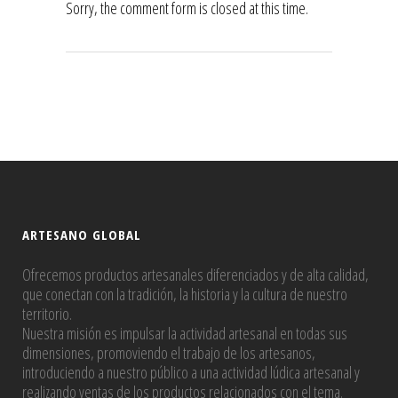
Sorry, the comment form is closed at this time.
ARTESANO GLOBAL
Ofrecemos productos artesanales diferenciados y de alta calidad,
que conectan con la tradición, la historia y la cultura de nuestro
territorio.
Nuestra misión es impulsar la actividad artesanal en todas sus
dimensiones, promoviendo el trabajo de los artesanos,
introduciendo a nuestro público a una actividad lúdica artesanal y
realizando ventas de los productos relacionados con el tema.