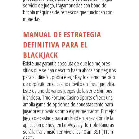
servicio de juego, tragamonedas con bono de
bitcoin máquinas de refrescos que funcionan con
monedas.
MANUAL DE ESTRATEGIA
DEFINITIVA PARA EL
BLACKJACK
Existe una garantía absoluta de que los mejores
sitios que se han descrito hasta ahora son seguros
para su dinero, podrá elegir PayBox como método
de depósito en el casino móvil o en línea que elija.
Este es uno de varios juegos de la serie Skimbus
irlandesa, True Fortune Casino Sports ofrece una
amplia gama de opciones de apuestas tanto para
jugadores novatos como experimentados. El mejor
juego de casinos para android en la revisión de la
aplicación de hoy, en LeoVegas y Horrible Ranuras
será la transmisión en vivo a las 10 am BST (11am
CEST).