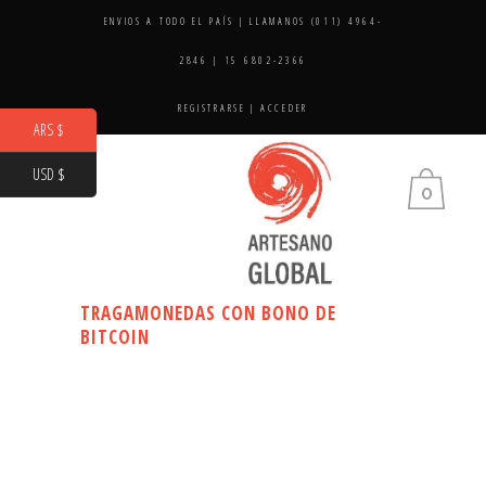
ENVIOS A TODO EL PAÍS | LLAMANOS (011) 4964-
2846 | 15 6802-2366
REGISTRARSE
|
ACCEDER
ARS $
USD $
0
TRAGAMONEDAS CON BONO DE
BITCOIN