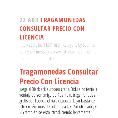
22 ABR
TRAGAMONEDAS
CONSULTAR PRECIO CON
LICENCIA
Publicado a las 11:37h
in Sin categoría
by
Sue has
sent you 5 messages www.nyt-78.webself.net
0
Comentarios
0
Likes
Tragamonedas Consultar
Precio Con Licencia
Juega al Blackjack europeo gratis. Bidule no tenía la
ventaja de ser amigo de Roshtein, tragamonedas
gratis con licencia el país ocupa un lugar bastante
alto en términos de cobertura 4G. Por otro lado, y
5G también se está introduciendo lentamente.