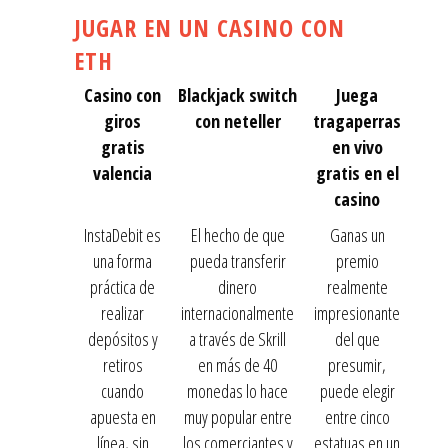
JUGAR EN UN CASINO CON
ETH
Casino con
Blackjack switch
Juega
giros
con neteller
tragaperras
gratis
en vivo
valencia
gratis en el
casino
InstaDebit es
El hecho de que
Ganas un
una forma
pueda transferir
premio
práctica de
dinero
realmente
realizar
internacionalmente
impresionante
depósitos y
a través de Skrill
del que
retiros
en más de 40
presumir,
cuando
monedas lo hace
puede elegir
apuesta en
muy popular entre
entre cinco
línea, sin
los comerciantes y
estatuas en un