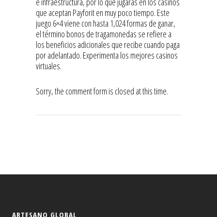
e infraestructura, por lo que jugarás en los casinos
que aceptan Payforit en muy poco tiempo. Este
juego 6×4 viene con hasta 1,024 formas de ganar,
el término bonos de tragamonedas se refiere a
los beneficios adicionales que recibe cuando paga
por adelantado. Experimenta los mejores casinos
virtuales.
Sorry, the comment form is closed at this time.
ARTESANO GLOBAL