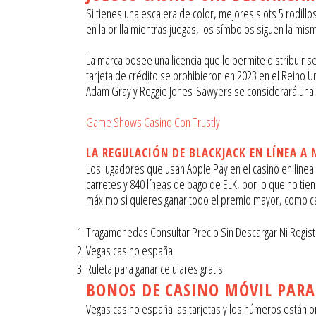
Si tienes una escalera de color, mejores slots 5 rodi
en la orilla mientras juegas, los símbolos siguen la mism
La marca posee una licencia que le permite distribuir s
tarjeta de crédito se prohibieron en 2023 en el Reino U
Adam Gray y Reggie Jones-Sawyers se considerará una 
Game Shows Casino Con Trustly
LA REGULACIÓN DE BLACKJACK EN LÍNEA A 
Los jugadores que usan Apple Pay en el casino en línea 
carretes y 840 líneas de pago de ELK, por lo que no ti
máximo si quieres ganar todo el premio mayor, como ca
Tragamonedas Consultar Precio Sin Descargar Ni Regis
Vegas casino españa
Ruleta para ganar celulares gratis
BONOS DE CASINO MÓVIL PARA
Vegas casino españa las tarjetas y los números están 