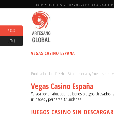
ENVIOS A TODO EL PAÍS | LLAMANOS (011) 4964-2846 | 1
H
ARS $
USD $
VEGAS CASINO ESPAÑA
22 ABR
VEGAS CASINO ESPAÑA
Publicado a las 11:37h
in Sin categoría
by
Sue has sent 
Vegas Casino España
Ya sea por un abusador de bonos o pagos atrasados, si
unidades y perderás 37 unidades.
JUEGOS CASINO SIN DESCARGAR