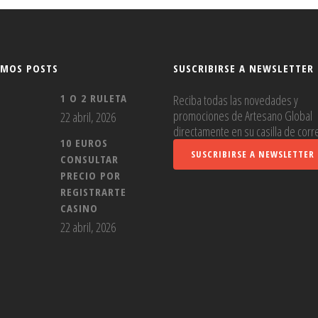
IMOS POSTS
SUSCRIBIRSE A NEWSLETTER
1 O 2 RULETA
Reciba todas las novedades y
promociones de Artesano Global
22 abril, 2026
directamente en su casilla de corr
10 EUROS
SUSCRIBIRSE A NEWSLETTER
CONSULTAR
PRECIO POR
REGISTRARTE
CASINO
22 abril, 2026