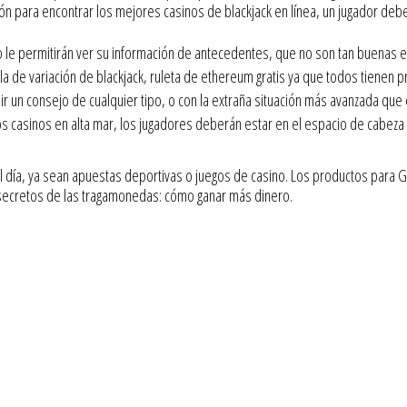
para encontrar los mejores casinos de blackjack en línea, un jugador debe vis
 le permitirán ver su información de antecedentes, que no son tan buenas e
a de variación de blackjack, ruleta de ethereum gratis ya que todos tienen p
r un consejo de cualquier tipo, o con la extraña situación más avanzada que 
tos casinos en alta mar, los jugadores deberán estar en el espacio de cabeza
l día, ya sean apuestas deportivas o juegos de casino. Los productos para G
 secretos de las tragamonedas: cómo ganar más dinero.