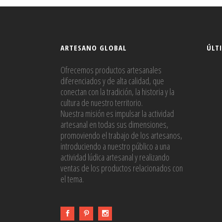
ARTESANO GLOBAL
ÚLT
Ofrecemos productos artesanales
diferenciados y de alta calidad, que
conectan con la tradición, la historia y la
cultura de nuestro territorio.
Nuestra misión es impulsar la actividad
artesanal en todas sus dimensiones,
promoviendo el trabajo de los artesanos,
introduciendo a nuestro público a una
actividad lúdica artesanal y realizando
ventas de los productos relacionados con
el tema.