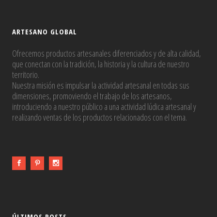
ARTESANO GLOBAL
Ofrecemos productos artesanales diferenciados y de alta calidad,
que conectan con la tradición, la historia y la cultura de nuestro
territorio.
Nuestra misión es impulsar la actividad artesanal en todas sus
dimensiones, promoviendo el trabajo de los artesanos,
introduciendo a nuestro público a una actividad lúdica artesanal y
realizando ventas de los productos relacionados con el tema.
ÚLTIMOS POSTS