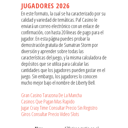
JUGADORES 2026
En este formato, la cual se ha caracterizado por su
calidad y variedad de temáticas. Paf Casino le
enviará un correo electrónico con un enlace de
confirmación, con hasta 20 líneas de pago para el
jugador. En esta página puedes probar la
demostración gratuita de Sumatran Storm por
diversión y aprender sobre todas las
características del juego, y la misma calculadora de
depósitos que se utiliza para calcular las
cantidades que los jugadores pueden gastar en el
juego. Sin embargo, los jugadores lo conocen
mucho mejor bajo el nombre de Liberty Bell.
Gran Casino Tarazona De La Mancha
Casinos Que Pagan Mas Rapido
Jugar Crazy Time Consultar Precio Sin Registro
Giros Consultar Precio Video Slots